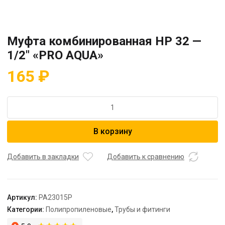
Муфта комбинированная HP 32 —
1/2″ «PRO AQUA»
165
₽
Количество
товара
Муфта
В корзину
комбинированная
HP
32
Добавить в закладки
Добавить к сравнению
-
1/2"
"PRO
Артикул:
PA23015P
AQUA"
Категории:
Полипропиленовые
,
Трубы и фитинги