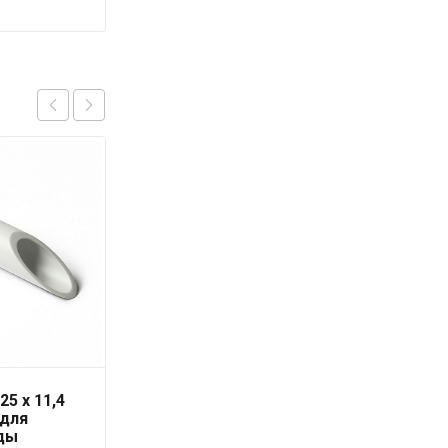
25 x 11,4
Труба PN-10 32х3,0 мм
 для
«PRO AQUA»
ды