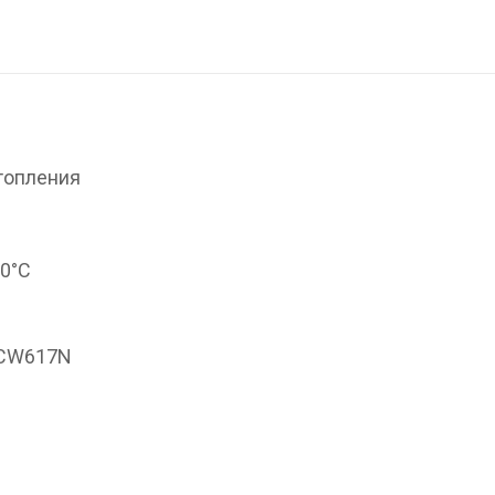
топления
90°С
 CW617N