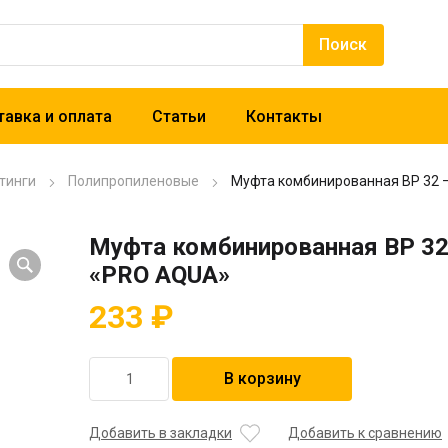
авка и оплата
Статьи
Контакты
тинги
Полипропиленовые
Муфта комбинированная BP 32 
Муфта комбинированная BP 32
«PRO AQUA»
233
₽
Количество
В корзину
товара
Муфта
комбинированная
Добавить в закладки
Добавить к сравнению