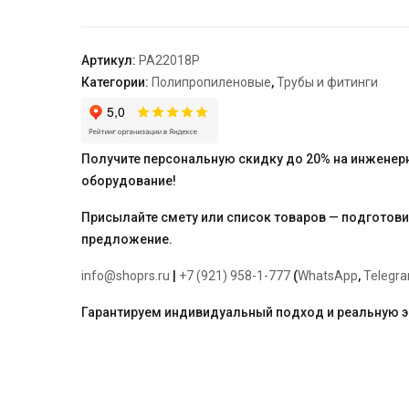
BP
32
-
Артикул:
PA22018P
1"
Категории:
Полипропиленовые
,
Трубы и фитинги
"PRO
AQUA"
Получите персональную скидку до 20% на инженер
оборудование!
Присылайте смету или список товаров — подготов
предложение.
info@shoprs.ru
|
+7 (921) 958-1-777
(
WhatsApp
,
Telegr
Гарантируем индивидуальный подход и реальную 