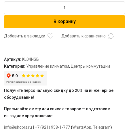
Количество
товара
Модуль
В корзину
расширения
KL04NSB
"SALUS"
Добавить в закладки
Добавить к сравнению
для
центра
коммутации
Артикул:
KL04NSB
KL08NSB
Категории:
Управление климатом
,
Центры коммутации
на
4-
е
зоны
Получите персональную скидку до 20% на инженерное
оборудование!
Присылайте смету или список товаров — подготовим
выгодное предложение.
info@shoprs.ru
|
+7 (921) 958-1-777
(
WhatsApp
,
Telegram
)