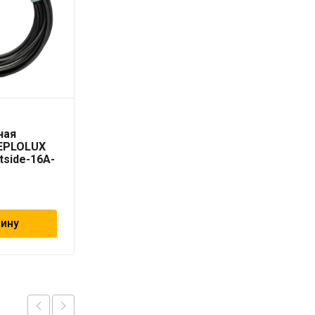
Секция
ная
нагревательная
TEPLOLUX
кабельная TEPLOLUX
tside-16A-
Freezstop Inside-10-3
4 060
₽
зину
В корзину