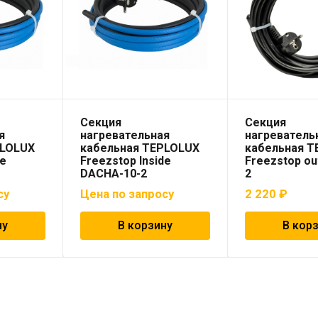
Секция
Секция
я
нагревательная
нагреватель
PLOLUX
кабельная TEPLOLUX
кабельная 
de
Freezstop Inside
Freezstop ou
DACHA-10-2
2
су
Цена по запросу
2 220
₽
ну
В корзину
В кор