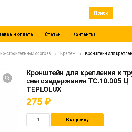
авка и оплата
Статьи
Контакты
рно-строительный обогрев
Крепеж
Кронштейн для креплен
Кронштейн для крепления к тр
снегозадержания ТС.10.005 Ц
TEPLOLUX
275
₽
Количество
В корзину
товара
Кронштейн