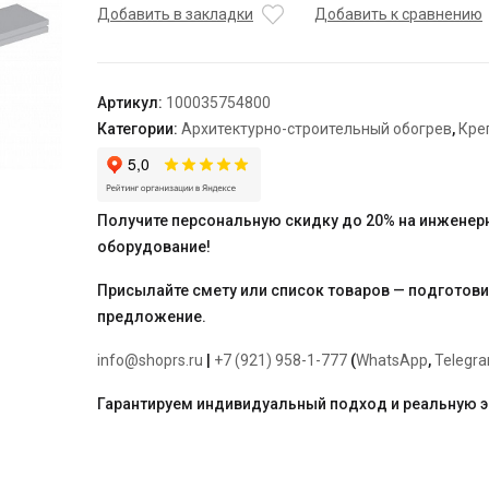
для
Добавить в закладки
Добавить к сравнению
крепления
к
трубе
Артикул:
100035754800
снегозадержания
Категории:
Архитектурно-строительный обогрев
,
Кре
ТС.10.005
Ц
TEPLOLUX
Получите персональную скидку до 20% на инженер
оборудование!
Присылайте смету или список товаров — подготов
предложение.
info@shoprs.ru
|
+7 (921) 958-1-777
(
WhatsApp
,
Telegr
Гарантируем индивидуальный подход и реальную 