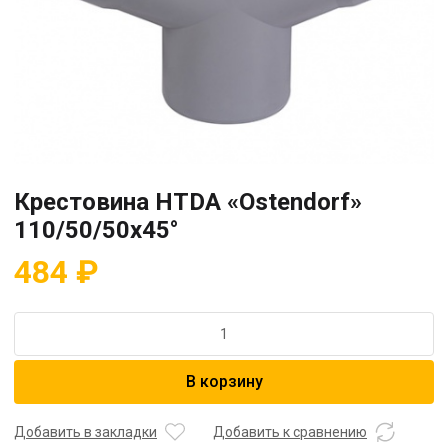
Крестовина HTDA «Ostendorf»
110/50/50х45°
484
₽
Количество
товара
Крестовина
В корзину
HTDA
"Ostendorf"
110/50/50х45°
Добавить в закладки
Добавить к сравнению