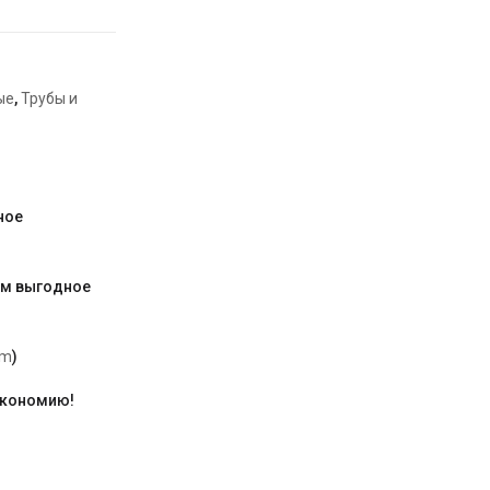
ые
,
Трубы и
ное
им выгодное
am
)
экономию!