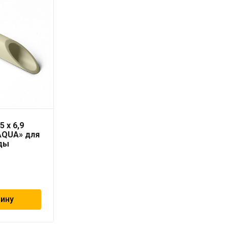
5 x 6,9
Труба PN16/SDR 6
AQUA» для
RUBIS 110 x 18,4 серая
ды
«PRO AQUA»
3 009
₽
зину
В корзину