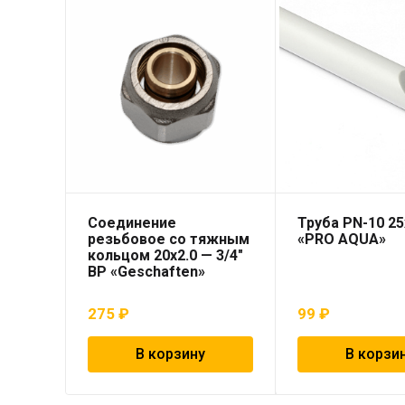
Соединение
Труба PN-10 25
резьбовое со тяжным
«PRO AQUA»
кольцом 20х2.0 — 3/4″
ВР «Geschaften»
275
₽
99
₽
В корзину
В корзи