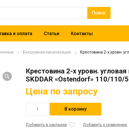
авка и оплата
Статьи
Контакты
ионные
Бесшумная канализация
Крестовина 2-х уровн. у
Крестовина 2-х уровн. угловая
SKDDAR «Ostendorf» 110/110/5
Цена по запросу
Количество
В корзину
товара
Крестовина
2-
Добавить в закладки
Добавить к сравнению