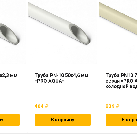
х2,3 мм
Труба PN-10 50х4,6 мм
Труба PN10 7
«PRO AQUA»
серая «PRO 
холодной во
404
₽
839
₽
ну
В корзину
В кор