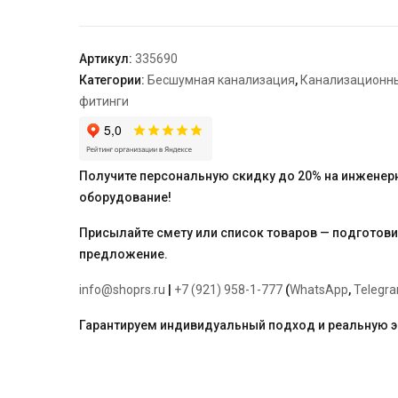
х
уровн.
угловая
Артикул:
335690
правая
Категории:
Бесшумная канализация
,
Канализационн
SKDDAR
фитинги
"Ostendorf"
110/110/50*87°
Получите персональную скидку до 20% на инженер
оборудование!
Присылайте смету или список товаров — подготов
предложение.
info@shoprs.ru
|
+7 (921) 958-1-777
(
WhatsApp
,
Telegr
Гарантируем индивидуальный подход и реальную 