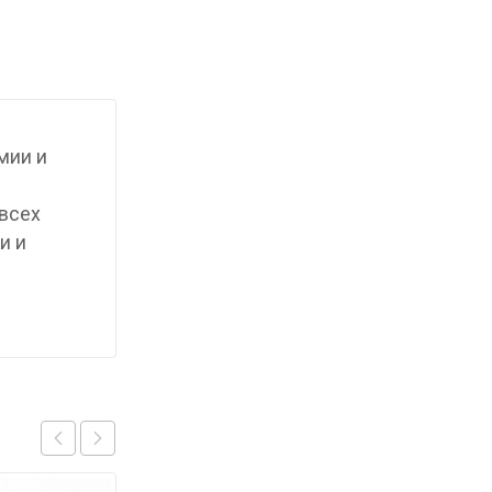
мии и
 всех
и и