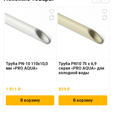
Труба PN-10 110х10,0
Труба PN10 75 x 6,9
мм «PRO AQUA»
серая «PRO AQUA» для
холодной воды
1 811
₽
839
₽
В корзину
В корзину