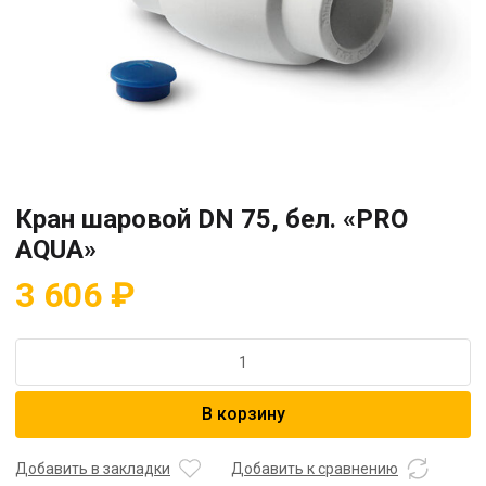
Кран шаровой DN 75, бел. «PRO
AQUA»
3 606
₽
Количество
товара
Кран
В корзину
шаровой
DN
75,
Добавить в закладки
Добавить к сравнению