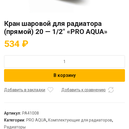
Кран шаровой для радиатора
(прямой) 20 — 1/2″ «PRO AQUA»
534
₽
Количество
товара
Кран
В корзину
шаровой
для
радиатора
Добавить в закладки
Добавить к сравнению
(прямой)
20
-
Артикул:
PA41008
1/2"
Категории:
PRO AQUA
,
Комплектующие для радиаторов
,
"PRO
Радиаторы
AQUA"