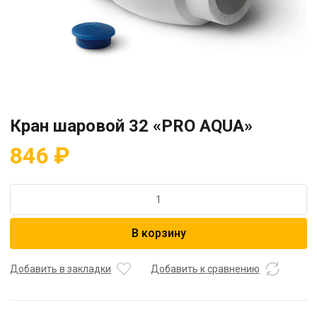
Кран шаровой 32 «PRO AQUA»
846
₽
Количество
товара
Кран
В корзину
шаровой
32
"PRO
Добавить в закладки
Добавить к сравнению
AQUA"