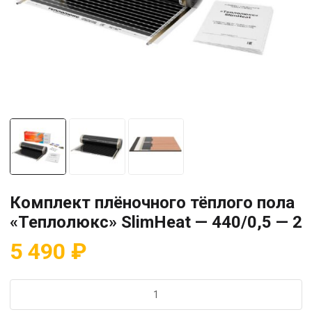
Комплект плёночного тёплого пола
«Теплолюкс» SlimHeat — 440/0,5 — 2
5 490
₽
Количество
товара