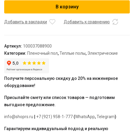
Комплект
В корзину
плёночного
тёплого
пола
Добавить в закладки
Добавить к сравнению
"Теплолюкс"
SlimHeat
-
Артикул:
100037088900
440/0,5
Категории:
Пленочный пол
,
Теплые полы
,
Электрические
-
2
Получите персональную скидку до 20% на инженерное
оборудование!
Присылайте смету или список товаров — подготовим
выгодное предложение.
info@shoprs.ru
|
+7 (921) 958-1-777
(
WhatsApp
,
Telegram
)
Гарантируем индивидуальный подход и реальную