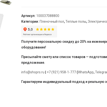
тёплого
пола
"Теплолюкс"
Артикул:
100037088800
SlimHeat
Категории:
Пленочный пол
,
Теплые полы
,
Электричес
-
330/0,5
-
1,5
Получите персональную скидку до 20% на инженер
оборудование!
Присылайте смету или список товаров — подготов
предложение.
info@shoprs.ru
|
+7 (921) 958-1-777
(
WhatsApp
,
Telegr
Гарантируем индивидуальный подход и реальную 