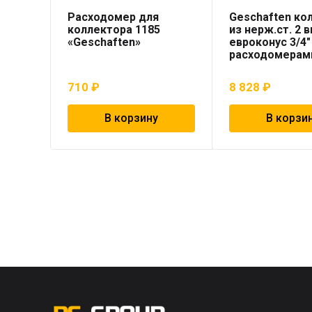
Расходомер для
Geschaften ко
коллектора 1185
из нерж.ст. 2 
«Geschaften»
евроконус 3/4″
расходомерам
710
₽
8 828
₽
В корзину
В корзи