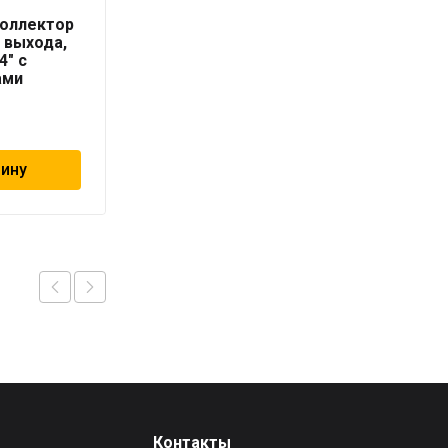
коллектор
Geschaften коллектор
3 выхода,
из нерж.ст. 7 выходов,
4″ с
евроконус 3/4″ с
ами
расходомерами
19 032
₽
зину
В корзину
Контакты