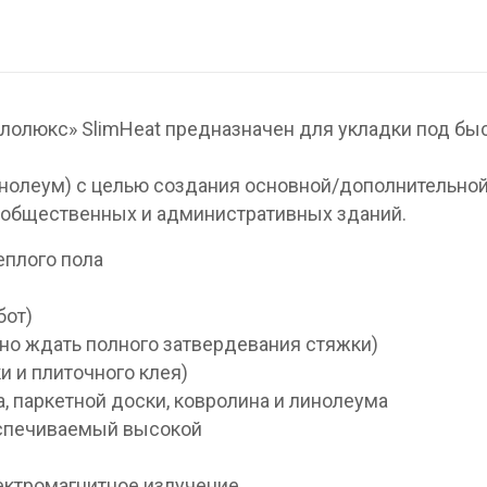
плолюкс» SlimHeat предназначен для укладки под бы
линолеум) с целью создания основной/дополнительно
общественных и административных зданий.
еплого пола
бот)
жно ждать полного затвердевания стяжки)
и и плиточного клея)
а, паркетной доски, ковролина и линолеума
еспечиваемый высокой
лектромагнитное излучение