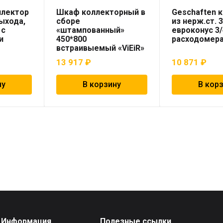
ллектор
Шкаф коллекторный в
Geschaften 
выхода,
сборе
из нерж.ст. 
 с
«штампованный»
евроконус 3/
и
450*800
расходомер
встраивыемый «ViEiR»
13 917
₽
10 871
₽
ну
В корзину
В кор
Информация
Полезные ссылки