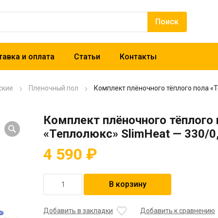
авка и оплата
Статьи
Контакты
ские
Пленочный пол
Комплект плёночного тёплого пола «Т
Комплект плёночного тёплого 
«Теплолюкс» SlimHeat — 330/0,
4 590
₽
Количество
В корзину
товара
Комплект
плёночного
Добавить в закладки
Добавить к сравнению