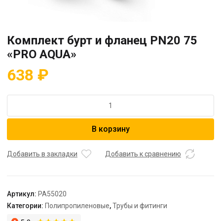
Комплект бурт и фланец PN20 75
«PRO AQUA»
638
₽
Количество
товара
Комплект
В корзину
бурт
и
фланец
Добавить в закладки
Добавить к сравнению
PN20
75
"PRO
Артикул:
PA55020
AQUA"
Категории:
Полипропиленовые
,
Трубы и фитинги