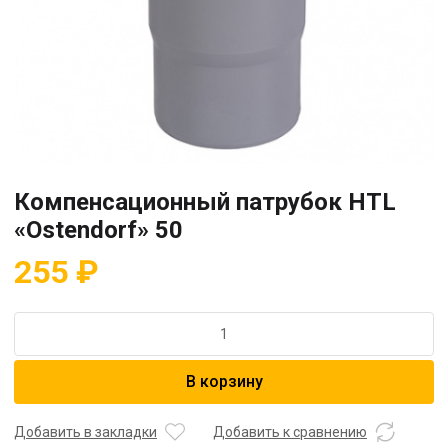
Компенсационный патрубок HTL
«Ostendorf» 50
255
₽
Количество
товара
Компенсационный
В корзину
патрубок
HTL
"Ostendorf"
Добавить в закладки
Добавить к сравнению