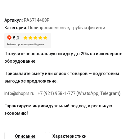
DN
40-
20,
Артикул:
PA6714408P
бел.
Категории:
Полипропиленовые
,
Трубы и фитинги
"PRO
AQUA"
Получите персональную скидку до 20% на инженерное
оборудование!
Присылайте смету или список товаров — подготовим
выгодное предложение.
info@shoprs.ru
|
+7 (921) 958-1-777
(
WhatsApp
,
Telegram
)
Гарантируем индивидуальный подход и реальную
экономию!
Описание
Характеристики