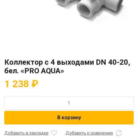
Коллектор с 4 выходами DN 40-20,
бел. «PRO AQUA»
1 238
₽
Количество
товара
Коллектор
В корзину
с
4
выходами
Добавить в закладки
Добавить к сравнению