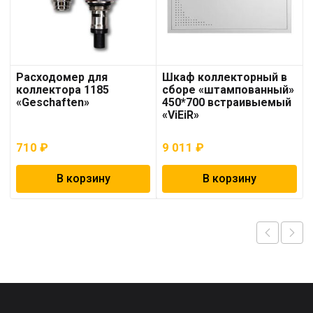
Расходомер для
Шкаф коллекторный в
коллектора 1185
сборе «штампованный»
«Geschaften»
450*700 встраивыемый
«ViEiR»
710
₽
9 011
₽
В корзину
В корзину