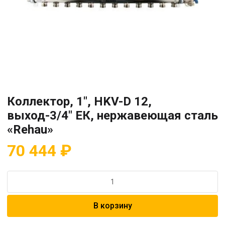
Коллектор, 1″, HKV-D 12,
выход-3/4″ ЕК, нержавеющая сталь
«Rehau»
70 444
₽
Количество
товара
Коллектор,
В корзину
1",
HKV-