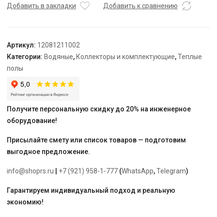
D
Добавить в закладки
Добавить к сравнению
12,
выход-3/4"
ЕК,
Артикул:
12081211002
нержавеющая
Категории:
Водяные
,
Коллекторы и комплектующие
,
Теплые
сталь
полы
"Rehau"
Получите персональную скидку до 20% на инженерное
оборудование!
Присылайте смету или список товаров — подготовим
выгодное предложение.
info@shoprs.ru
|
+7 (921) 958-1-777
(
WhatsApp
,
Telegram
)
Гарантируем индивидуальный подход и реальную
экономию!