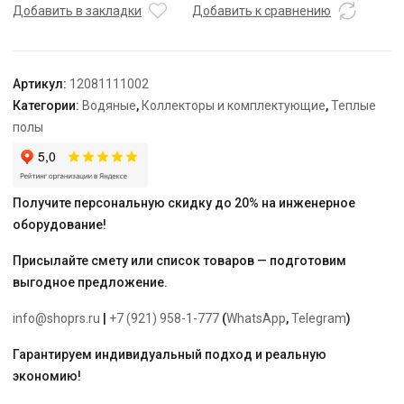
D
Добавить в закладки
Добавить к сравнению
11,
выход-3/4"
ЕК,
Артикул:
12081111002
нержавеющая
Категории:
Водяные
,
Коллекторы и комплектующие
,
Теплые
сталь
полы
"Rehau"
Получите персональную скидку до 20% на инженерное
оборудование!
Присылайте смету или список товаров — подготовим
выгодное предложение.
info@shoprs.ru
|
+7 (921) 958-1-777
(
WhatsApp
,
Telegram
)
Гарантируем индивидуальный подход и реальную
экономию!