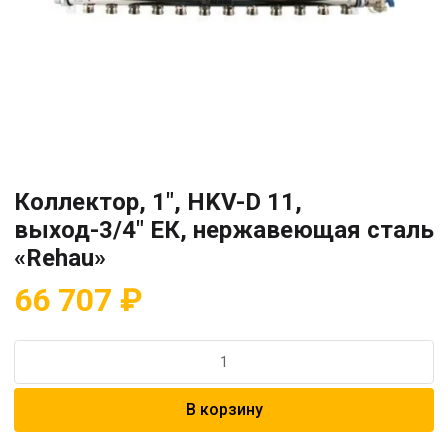
Коллектор, 1″, HKV-D 11,
выход-3/4″ ЕК, нержавеющая сталь
«Rehau»
66 707
₽
Количество
товара
Коллектор,
В корзину
1",
HKV-