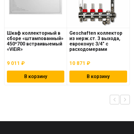
Шкаф коллекторный в
Geschaften коллектор
сборе «штампованный»
из нерж.ст. 3 выхода,
450*700 встраивыемый
евроконус 3/4″ с
«ViEiR»
расходомерами
9 011
₽
10 871
₽
В корзину
В корзину