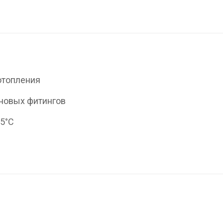
отопления
еновых фитингов
95°С