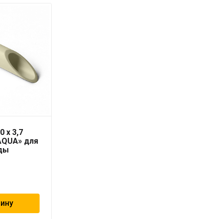
0 x 3,7
Соединение
AQUA» для
резьбовое со тяжным
ды
кольцом 20х2.0 — 3/4″
ВР «Geschaften»
275
₽
зину
В корзину