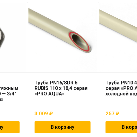
Труба PN16/SDR 6
Труба PN10 4
 тяжным
RUBIS 110 x 18,4 серая
серая «PRO 
 — 3/4″
«PRO AQUA»
холодной во
n»
3 009
₽
257
₽
ну
В корзину
В кор