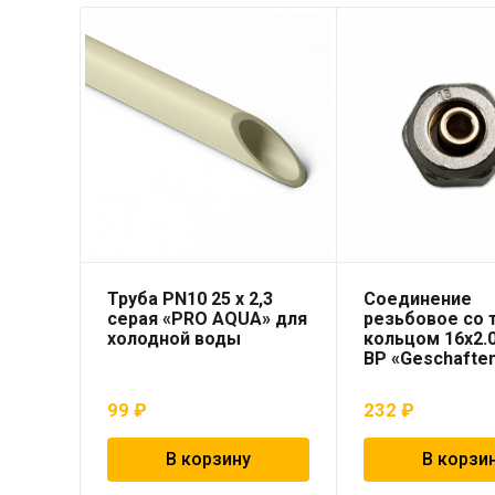
Труба PN10 25 x 2,3
Соединение
серая «PRO AQUA» для
резьбовое со
холодной воды
кольцом 16х2.0
ВР «Geschafte
99
₽
232
₽
В корзину
В корзи