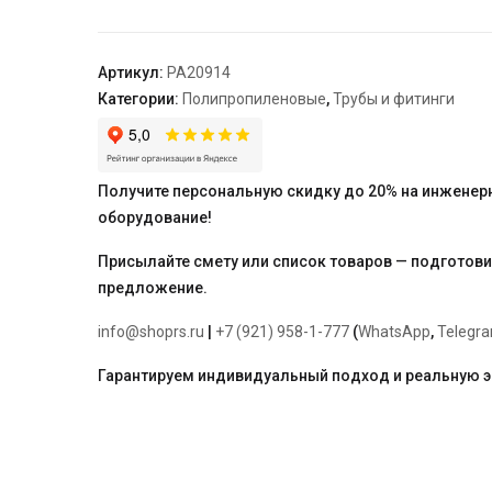
для
американки
40
Артикул:
PA20914
"PRO
Категории:
Полипропиленовые
,
Трубы и фитинги
AQUA"
Получите персональную скидку до 20% на инженер
оборудование!
Присылайте смету или список товаров — подготов
предложение.
info@shoprs.ru
|
+7 (921) 958-1-777
(
WhatsApp
,
Telegr
Гарантируем индивидуальный подход и реальную 