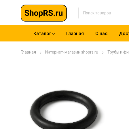
Каталог
Главная
О нас
Дост
Главная
Интернет-магазин shoprs.ru
Трубы и фи