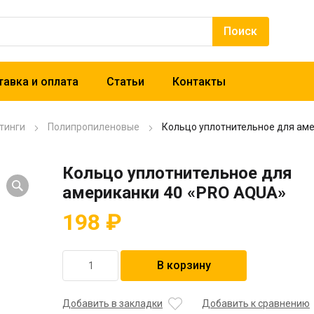
авка и оплата
Статьи
Контакты
тинги
Полипропиленовые
Кольцо уплотнительное для ам
Кольцо уплотнительное для
американки 40 «PRO AQUA»
198
₽
Количество
В корзину
товара
Кольцо
уплотнительное
Добавить в закладки
Добавить к сравнению