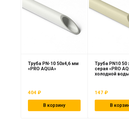
Труба PN-10 50х4,6 мм
Труба PN10 50 x
«PRO AQUA»
серая «PRO AQ
холодной вод
404
₽
147
₽
В корзину
В корзи