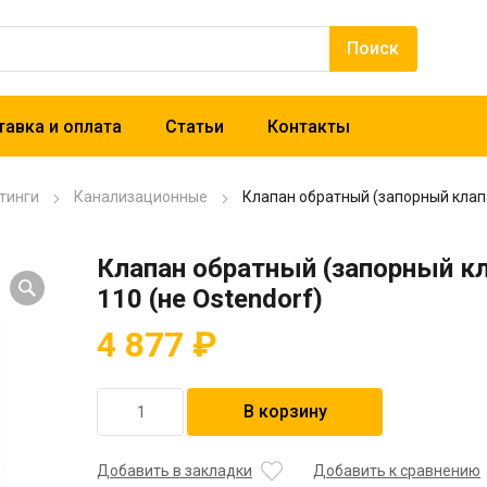
авка и оплата
Статьи
Контакты
тинги
Канализационные
Клапан обратный (запорный клапа
Клапан обратный (запорный кл
110 (не Ostendorf)
4 877
₽
Количество
В корзину
товара
Клапан
обратный
Добавить в закладки
Добавить к сравнению