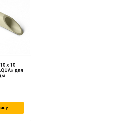
10 x 10
Труба PN10 25 x 2,3
AQUA» для
серая «PRO AQUA» для
ды
холодной воды
99
₽
зину
В корзину