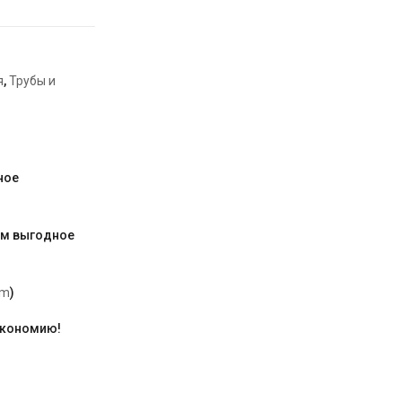
я
,
Трубы и
ное
им выгодное
am
)
экономию!