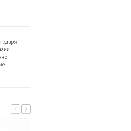
агодаря
азии,
чно
ие