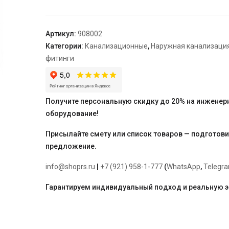
(запорный
клапан)
110
Артикул:
908002
(не
Категории:
Канализационные
,
Наружная канализаци
Ostendorf)
фитинги
Получите персональную скидку до 20% на инженер
оборудование!
Присылайте смету или список товаров — подготов
предложение.
info@shoprs.ru
|
+7 (921) 958-1-777
(
WhatsApp
,
Telegr
Гарантируем индивидуальный подход и реальную 