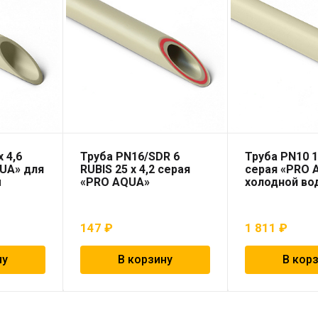
 4,6
Труба PN16/SDR 6
Труба PN10 1
UA» для
RUBIS 25 x 4,2 серая
серая «PRO 
ы
«PRO AQUA»
холодной во
147
₽
1 811
₽
ну
В корзину
В кор