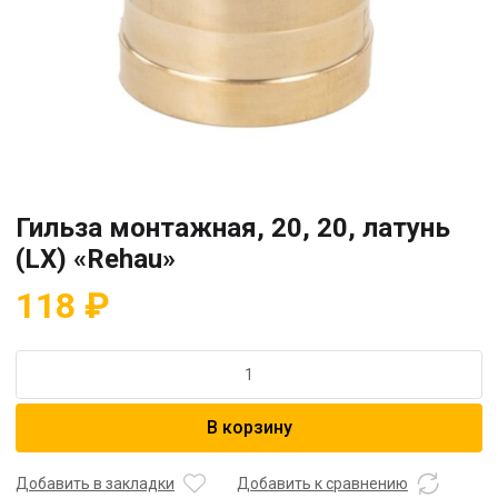
Гильза монтажная, 20, 20, латунь
(LX) «Rehau»
118
₽
Количество
товара
Гильза
В корзину
монтажная,
20,
20,
Добавить в закладки
Добавить к сравнению