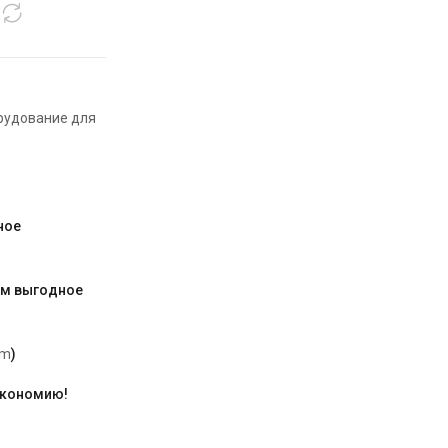
рудование для
ное
им выгодное
am
)
экономию!