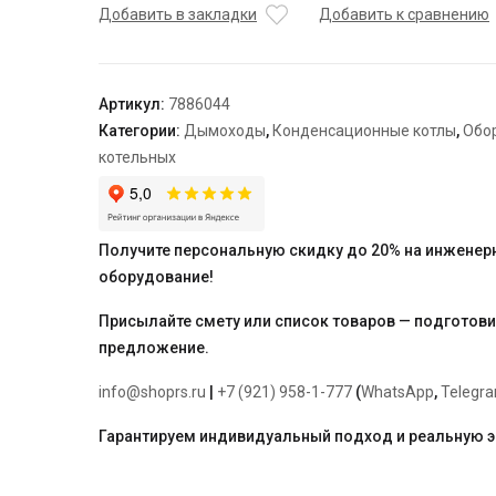
адаптер
Добавить в закладки
Добавить к сравнению
забора
воздуха
для
Артикул:
7886044
раздельной
Категории:
Дымоходы
,
Конденсационные котлы
,
Обо
системы
котельных
дымоудаления
(Ø80
мм)
Получите персональную скидку до 20% на инженер
оборудование!
Присылайте смету или список товаров — подготов
предложение.
info@shoprs.ru
|
+7 (921) 958-1-777
(
WhatsApp
,
Telegr
Гарантируем индивидуальный подход и реальную 