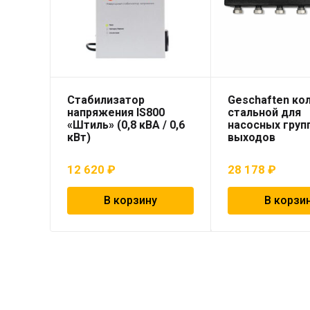
Стабилизатор
Geschaften ко
напряжения IS800
стальной для
«Штиль» (0,8 кВА / 0,6
насосных групп
кВт)
выходов
12 620
₽
28 178
₽
В корзину
В корзи