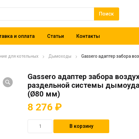
авка и оплата
Статьи
Контакты
ние для котельных
Дымоходы
Gassero адаптер забора во
Gassero адаптер забора возду
раздельной системы дымоуда
(Ø80 мм)
8 276
₽
Количество
В корзину
товара
Gassero