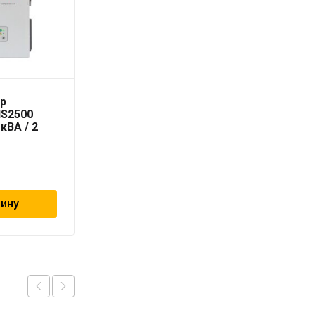
ор
Viessmann
IS2500
присоединительное
кВА / 2
колено котла Ø60/100
мм
5 643
₽
зину
В корзину