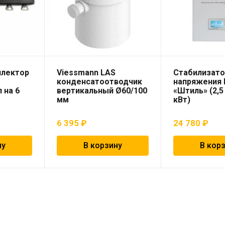
ллектор
Viessmann LAS
Стабилизат
конденсатоотводчик
напряжения 
 на 6
вертикальный Ø60/100
«Штиль» (2,5 
мм
кВт)
6 395
₽
24 780
₽
ну
В корзину
В кор