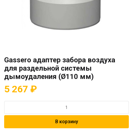
Gassero адаптер забора воздуха
для раздельной системы
дымоудаления (Ø110 мм)
5 267
₽
Количество
товара
Gassero
В корзину
адаптер
забора