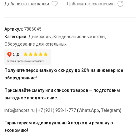
воздуха
Добавить в закладки
Добавить к сравнению
для
раздельной
системы
Артикул:
7886045
дымоудаления
Категории:
Дымоходы
,
Конденсационные котлы
,
(Ø110
Оборудование для котельных
мм)
Получите персональную скидку до 20% на инженерное
оборудование!
Присылайте смету или список товаров — подготовим
выгодное предложение.
info@shoprs.ru
|
+7 (921) 958-1-777
(
WhatsApp
,
Telegram
)
Гарантируем индивидуальный подход и реальную
экономию!