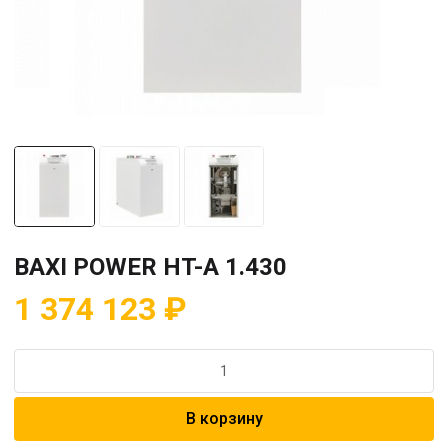
BAXI POWER HT-A 1.430
1 374 123
₽
Количество
товара
BAXI
В корзину
POWER
HT-