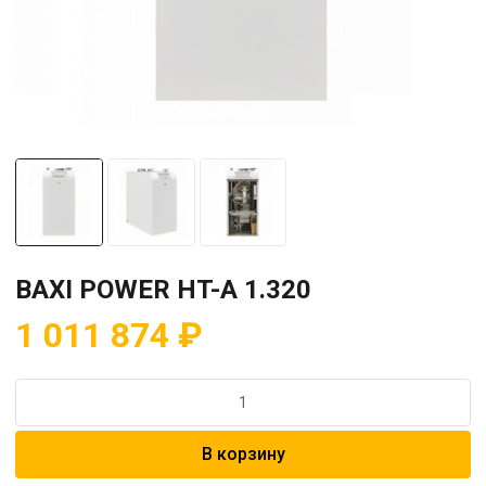
BAXI POWER HT-A 1.320
1 011 874
₽
Количество
товара
BAXI
В корзину
POWER
HT-