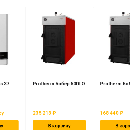
s 37
Protherm Бобёр 50DLO
Protherm Бо
су
235 213
₽
168 440
₽
ну
В корзину
В кор