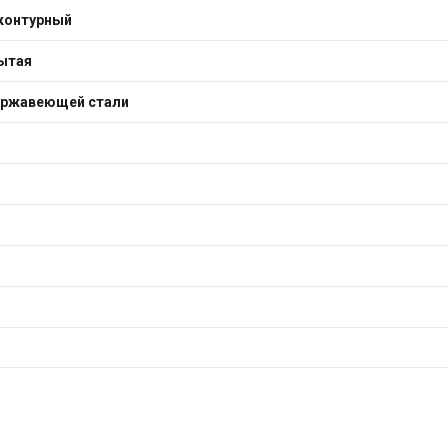
контурный
ытая
ержавеющей стали