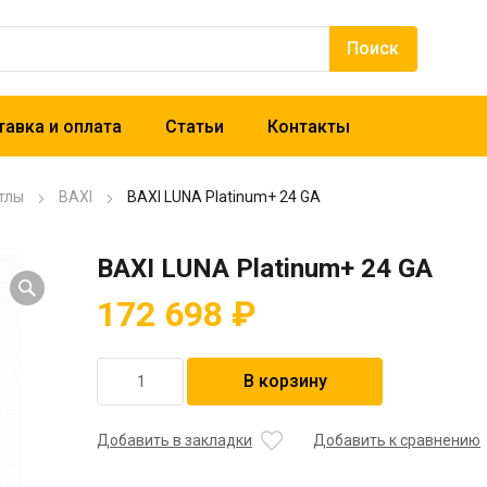
авка и оплата
Статьи
Контакты
тлы
BAXI
BAXI LUNA Platinum+ 24 GA
BAXI LUNA Platinum+ 24 GA
172 698
₽
Количество
В корзину
товара
BAXI
LUNA
Добавить в закладки
Добавить к сравнению
Platinum+