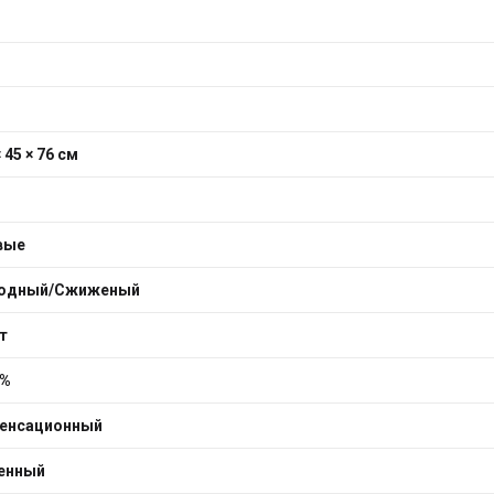
× 45 × 76 см
вые
одный/Сжиженый
т
6%
енсационный
енный