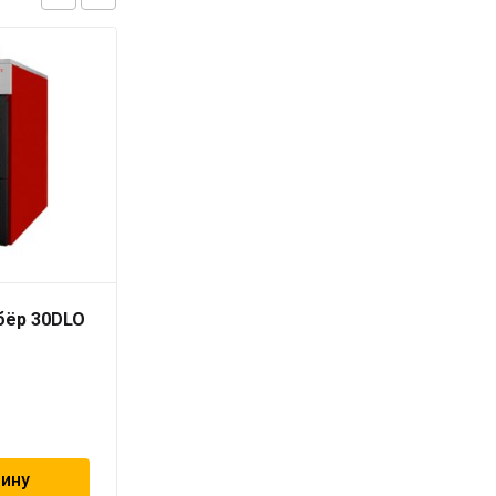
бёр 30DLO
Copa EON 32
80 784
₽
зину
В корзину