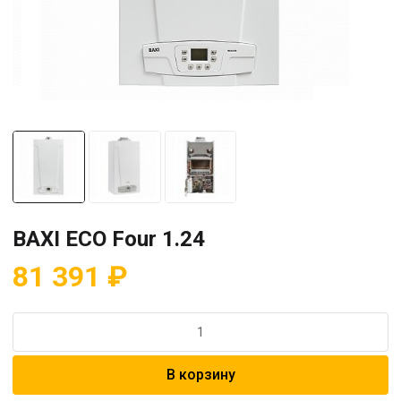
BAXI ECO Four 1.24
81 391
₽
Количество
товара
BAXI
В корзину
ECO
Four