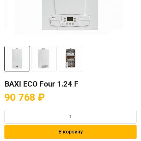
BAXI ECO Four 1.24 F
90 768
₽
Количество
товара
BAXI
В корзину
ECO
Four