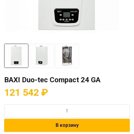
BAXI Duo-tec Compact 24 GA
121 542
₽
Количество
товара
BAXI
В корзину
Duo-
tec