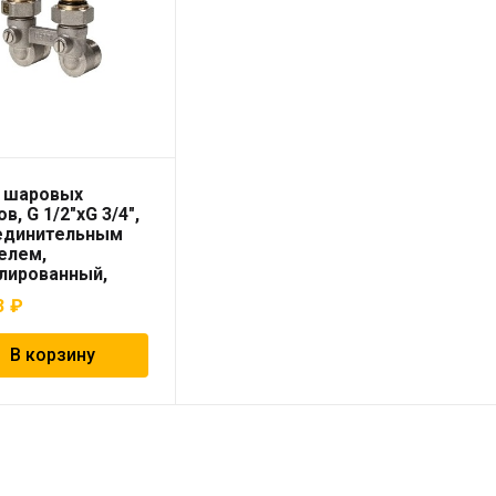
 шаровых
в, G 1/2″xG 3/4″,
единительным
елем,
лированный,
вой «Rehau»
3
₽
В корзину