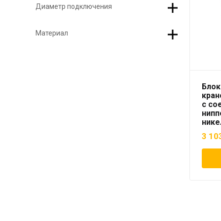
Диаметр подключения
Материал
Блок
крано
с со
нипп
нике
угло
3 10