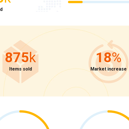
ld
875
k
18
%
Items sold
Market increase