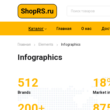
Каталог
Главная
О нас
Дост
Главная
Elements
Infographics
Infographics
512
18
Brands
Market i
200
+
87