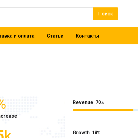
авка и оплата
Статьи
Контакты
%
Revenue
70
ncrease
5
k
Growth
18