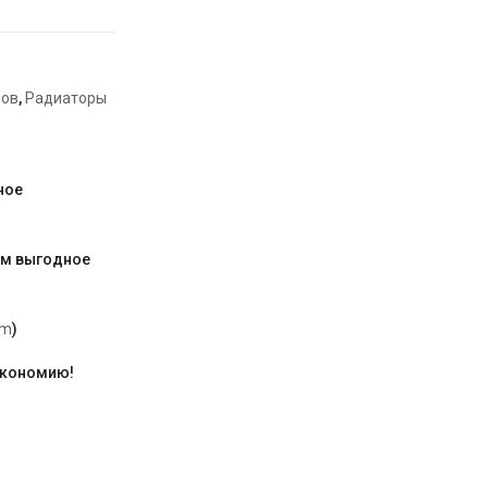
ров
,
Радиаторы
ное
им выгодное
am
)
экономию!