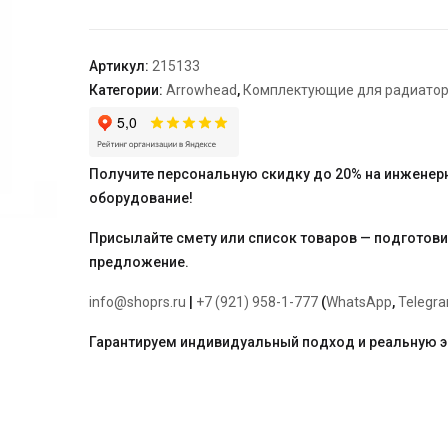
клапан
Arrowhead
Element,
Артикул:
215133
угловой,
Категории:
Arrowhead
,
Комплектующие для радиато
Ду20
Получите персональную скидку до 20% на инженер
оборудование!
Присылайте смету или список товаров — подготов
предложение.
info@shoprs.ru
|
+7 (921) 958-1-777
(
WhatsApp
,
Telegr
Гарантируем индивидуальный подход и реальную 