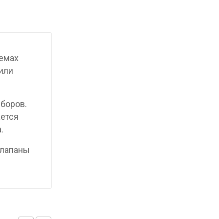
темах
или
иборов.
ается
.
Клапаны