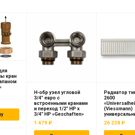
для
пы кран
лапаном
»
Н-обр узел угловой
Радиатор тип
3/4″ евро с
2600
встроенными кранами
«Universalhe
и переход 1/2″ НР х
(Viessmann)
3/4″ НР «Geschaften»
универсальн
ну
1 479
₽
26 238
₽