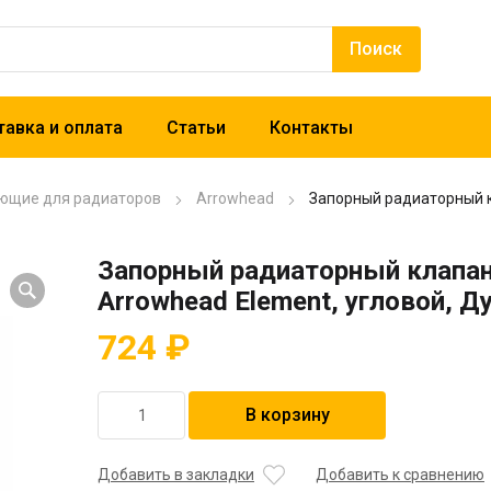
авка и оплата
Статьи
Контакты
ющие для радиаторов
Arrowhead
Запорный радиаторный к
Запорный радиаторный клапа
Arrowhead Element, угловой, Д
724
₽
Количество
В корзину
товара
Запорный
радиаторный
Добавить в закладки
Добавить к сравнению