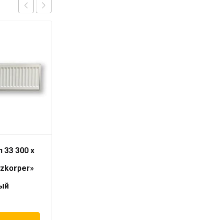
 33 300 x
Радиатор тип 33 300 x
2200
izkorper»
«Universalheizkorper»
(Viessmann)
ый
универсальный
22 937
₽