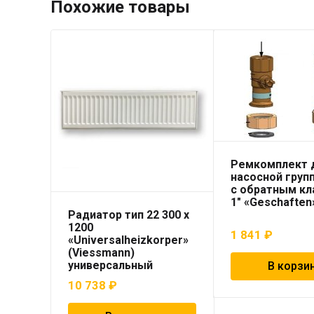
Похожие товары
Ремкомплект 
насосной груп
с обратным к
1″ «Geschaften
Радиатор тип 22 300 x
1200
1 841
₽
«Universalheizkorper»
(Viessmann)
универсальный
В корзи
10 738
₽