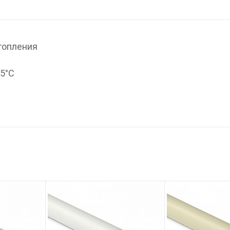
топления
95°С