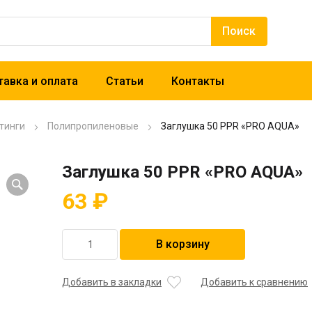
авка и оплата
Статьи
Контакты
тинги
Полипропиленовые
Заглушка 50 PPR «PRO AQUA»
Заглушка 50 PPR «PRO AQUA»
63
₽
Количество
В корзину
товара
Заглушка
50
Добавить в закладки
Добавить к сравнению
PPR