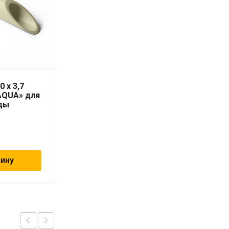
0 x 3,7
Труба PN16/SDR 6
AQUA» для
RUBIS 25 x 4,2 серая
ды
«PRO AQUA»
147
₽
зину
В корзину