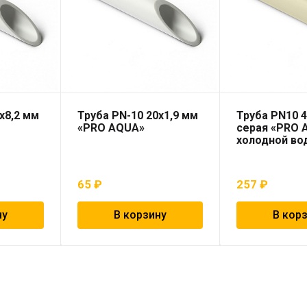
х8,2 мм
Труба PN-10 20х1,9 мм
Труба PN10 4
«PRO AQUA»
серая «PRO 
холодной во
65
₽
257
₽
ну
В корзину
В кор