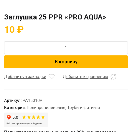
Заглушка 25 PPR «PRO AQUA»
10
₽
Количество
товара
Заглушка
В корзину
25
PPR
"PRO
Добавить в закладки
Добавить к сравнению
AQUA"
Артикул:
PA15010P
Категории:
Полипропиленовые
,
Трубы и фитинги