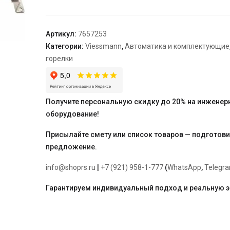
для
переналадки
на
Артикул:
7657253
сжиженный
Категории:
Viessmann
,
Автоматика и комплектующие
газ
горелки
12
и
24
кВт
Получите персональную скидку до 20% на инженер
оборудование!
Присылайте смету или список товаров — подготов
предложение.
info@shoprs.ru
|
+7 (921) 958-1-777
(
WhatsApp
,
Telegr
Гарантируем индивидуальный подход и реальную 