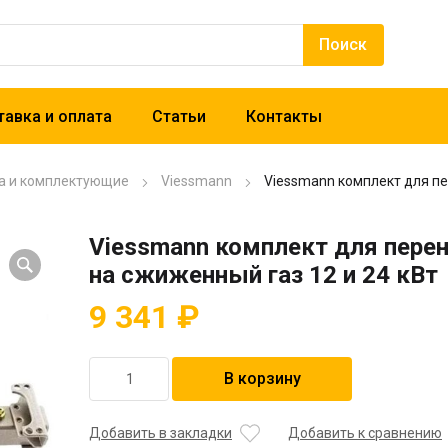
авка и оплата
Статьи
Контакты
а и комплектующие
Viessmann
Viessmann комплект для пе
Viessmann комплект для пере
на сжиженный газ 12 и 24 кВт
9 341
₽
Количество
В корзину
товара
Viessmann
комплект
Добавить в закладки
Добавить к сравнению