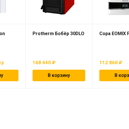
on
Protherm Бобёр 30DLO
Copa EOMIX P
су
168 440
₽
112 860
₽
ну
В корзину
В кор