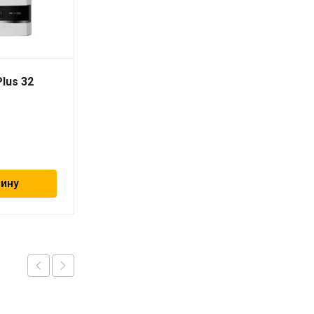
lus 32
Copa EOMIX Plus 25
105 300
₽
зину
В корзину