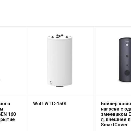
ного
Wolf WTC-150L
Бойлер косв
им
нагрева с о
EN 160
змеевиком E
крытие
л, внешнее 
SmartCover