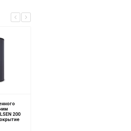
енного
Водонагреватель
дним
косвенного нагрева,
LSEN 200
верхнее подключение,
покрытие
VGR VIH R CN 120