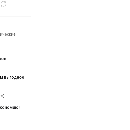
ические
ное
им выгодное
am
)
экономию!