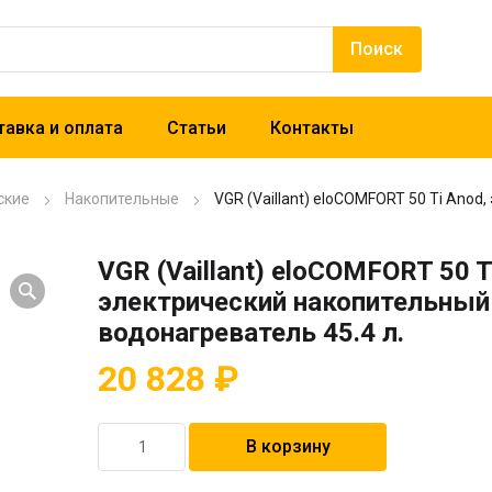
авка и оплата
Статьи
Контакты
ские
Накопительные
VGR (Vaillant) eloCOMFORT 50 Ti Anod
VGR (Vaillant) eloCOMFORT 50 T
электрический накопительный
водонагреватель 45.4 л.
20 828
₽
Количество
В корзину
товара
VGR