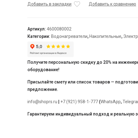
(Vaillant)
Добавить в закладки
Добавить к сравнению
eloCOMFORT
50
Ti
Артикул:
4600080002
Anod,
Категории:
Водонагреватели
,
Накопительные
,
Электр
электрический
накопительный
водонагреватель
45.4
Получите персональную скидку до 20% на инженер
л.
оборудование!
Присылайте смету или список товаров — подготов
предложение.
info@shoprs.ru
|
+7 (921) 958-1-777
(
WhatsApp
,
Telegr
Гарантируем индивидуальный подход и реальную 