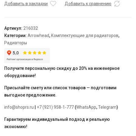
H-
Добавить в закладки
Добавить к сравнению
образный
Arrowhead
Element,
Артикул:
216032
прямой,
Категории:
Arrowhead
,
Комплектующие для радиаторов
,
3/4"-
Радиаторы
1/2"
Получите персональную скидку до 20% на инженерное
оборудование!
Присылайте смету или список товаров — подготовим
выгодное предложение.
info@shoprs.ru
|
+7 (921) 958-1-777
(
WhatsApp
,
Telegram
)
Гарантируем индивидуальный подход и реальную
экономию!