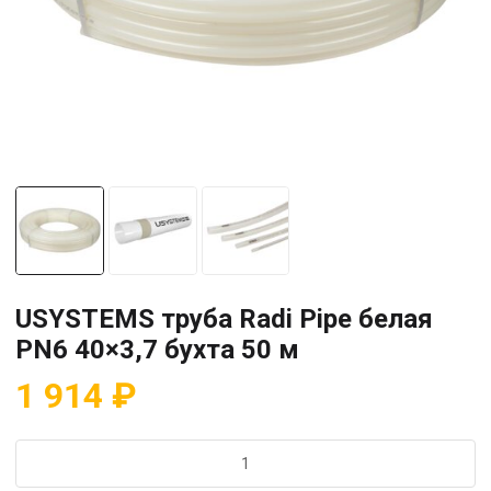
USYSTEMS труба Radi Pipe белая
PN6 40×3,7 бухта 50 м
1 914
₽
Количество
товара