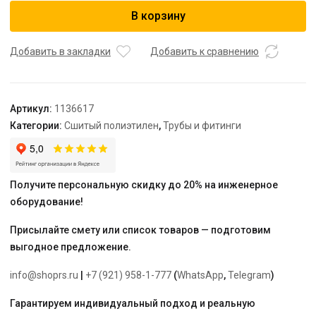
USYSTEMS
В корзину
труба
Radi
Pipe
Добавить в закладки
Добавить к сравнению
белая
PN6
40x3,7
Артикул:
1136617
бухта
Категории:
Сшитый полиэтилен
,
Трубы и фитинги
50
м
Получите персональную скидку до 20% на инженерное
оборудование!
Присылайте смету или список товаров — подготовим
выгодное предложение.
info@shoprs.ru
|
+7 (921) 958-1-777
(
WhatsApp
,
Telegram
)
Гарантируем индивидуальный подход и реальную