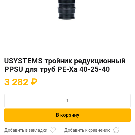
USYSTEMS тройник редукционный
PPSU для труб PE-Xa 40-25-40
3 282
₽
Количество
товара
USYSTEMS
В корзину
тройник
редукционный
PPSU
Добавить в закладки
Добавить к сравнению