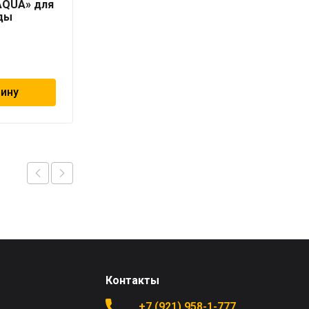
AQUA» для
«PRO AQUA»
ды
99
₽
зину
В корзину
Контакты
+7 (921) 958-1-777