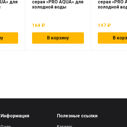
UA» для
серая «PRO AQUA» для
серая «PRO 
ы
холодной воды
холодной во
164
₽
147
₽
ну
В корзину
В кор
Информация
Полезные ссылки
О нас
Каталог