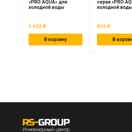
«PRO AQUA» для
серая «PRO AQ
холодной воды
холодной вод
3 453
₽
839
₽
В корзину
В корзи