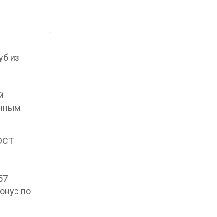
уб из
й
ичным
ГОСТ
1
57
онус по