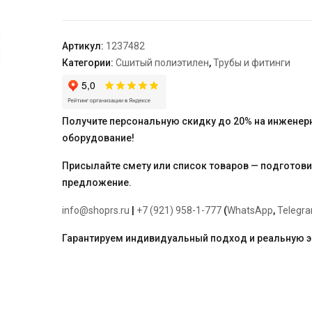
аксиальный
равнопроходной
20-
Артикул:
1237482
20-
Категории:
Сшитый полиэтилен
,
Трубы и фитинги
20
Получите персональную скидку до 20% на инженер
оборудование!
Присылайте смету или список товаров — подготов
предложение.
info@shoprs.ru
|
+7 (921) 958-1-777
(
WhatsApp
,
Telegr
Гарантируем индивидуальный подход и реальную 