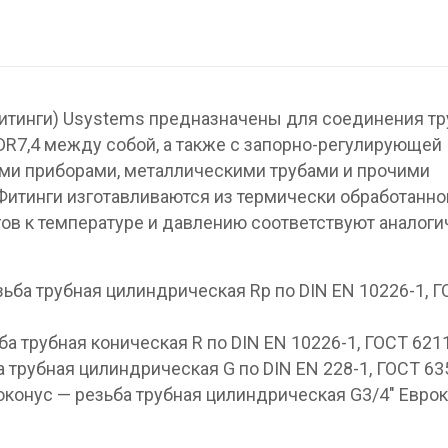
итинги) Usystems предназначены для соединения тр
DR7,4 между собой, а также с запорно-регулирующей
ыми приборами, металлическими трубами и прочими
итинги изготавливаются из термически обработанно
гов к температуре и давлению соответствуют аналог
зьба трубная цилиндрическая Rp по DIN EN 10226-1, 
ба трубная коническая R по DIN EN 10226-1, ГОСТ 621
а трубная цилиндрическая G по DIN EN 228-1, ГОСТ 63
оконус — резьба трубная цилиндрическая G3/4″ Еврок