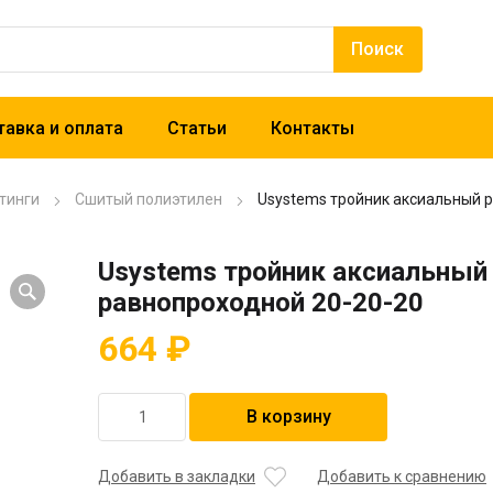
авка и оплата
Статьи
Контакты
тинги
Сшитый полиэтилен
Usystems тройник аксиальный 
Usystems тройник аксиальный
равнопроходной 20-20-20
664
₽
Количество
В корзину
товара
Usystems
тройник
Добавить в закладки
Добавить к сравнению