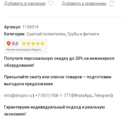
внутренней
Добавить в закладки
Добавить к сравнению
резьбой
латунный
для
Артикул:
1136014
труб
Категории:
Сшитый полиэтилен
,
Трубы и фитинги
PE-
Xa
16-
G3/4"
Получите персональную скидку до 20% на инженерное
ВР,
оборудование!
тип
2
Присылайте смету или список товаров — подготовим
выгодное предложение.
info@shoprs.ru
|
+7 (921) 958-1-777
(
WhatsApp
,
Telegram
)
Гарантируем индивидуальный подход и реальную
экономию!