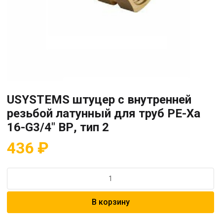
USYSTEMS штуцер с внутренней
резьбой латунный для труб PE-Xa
16-G3/4″ ВР, тип 2
436
₽
Количество
товара
USYSTEMS
В корзину
штуцер
с