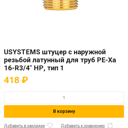
USYSTEMS штуцер с наружной
резьбой латунный для труб PE-Xa
16-R3/4″ НР, тип 1
418
₽
Количество
товара
USYSTEMS
В корзину
штуцер
с
наружной
Добавить в закладки
Добавить к сравнению