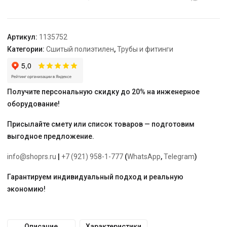
резьбой
латунный
для
Артикул:
1135752
труб
Категории:
Сшитый полиэтилен
,
Трубы и фитинги
PE-
Xa
16-
R3/4"
Получите персональную скидку до 20% на инженерное
НР,
оборудование!
тип
1
Присылайте смету или список товаров — подготовим
выгодное предложение.
info@shoprs.ru
|
+7 (921) 958-1-777
(
WhatsApp
,
Telegram
)
Гарантируем индивидуальный подход и реальную
экономию!
Описание
Характеристики