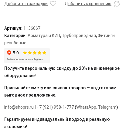
Smart
Добавить в закладки
Добавить к сравнению
Radi
G3/4"
НР-
Артикул:
1136067
G1/2"
Категории:
Арматура и КИП
,
Трубопроводная
,
Фитинги
НР
резьбовые
Евроконус
(с
уплотнением)
Получите персональную скидку до 20% на инженерное
оборудование!
Присылайте смету или список товаров — подготовим
выгодное предложение.
info@shoprs.ru
|
+7 (921) 958-1-777
(
WhatsApp
,
Telegram
)
Гарантируем индивидуальный подход и реальную
экономию!