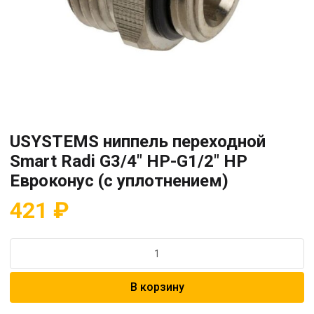
USYSTEMS ниппель переходной
Smart Radi G3/4″ НР-G1/2″ НР
Евроконус (с уплотнением)
421
₽
Количество
товара
USYSTEMS
В корзину
ниппель
переходной