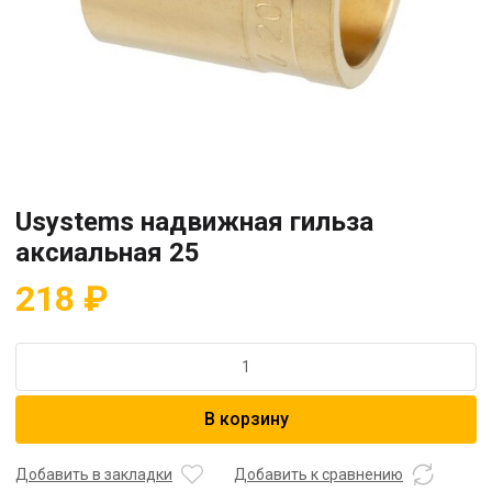
Usystems надвижная гильза
аксиальная 25
218
₽
Количество
товара
Usystems
В корзину
надвижная
гильза
аксиальная
Добавить в закладки
Добавить к сравнению