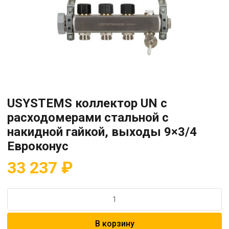
USYSTEMS коллектор UN с
расходомерами стальной с
накидной гайкой, выходы 9×3/4
Евроконус
33 237
₽
Количество
товара
USYSTEMS
В корзину
коллектор