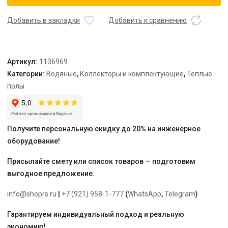
UN
с
Добавить в закладки
Добавить к сравнению
расходомерами
стальной
с
Артикул:
1136969
накидной
Категории:
Водяные
,
Коллекторы и комплектующие
,
Теплые
гайкой,
полы
выходы
9x3/4
Евроконус
Получите персональную скидку до 20% на инженерное
оборудование!
Присылайте смету или список товаров — подготовим
выгодное предложение.
info@shoprs.ru
|
+7 (921) 958-1-777
(
WhatsApp
,
Telegram
)
Гарантируем индивидуальный подход и реальную
экономию!