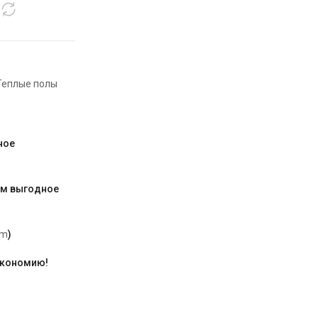
Теплые полы
ное
им выгодное
am
)
экономию!