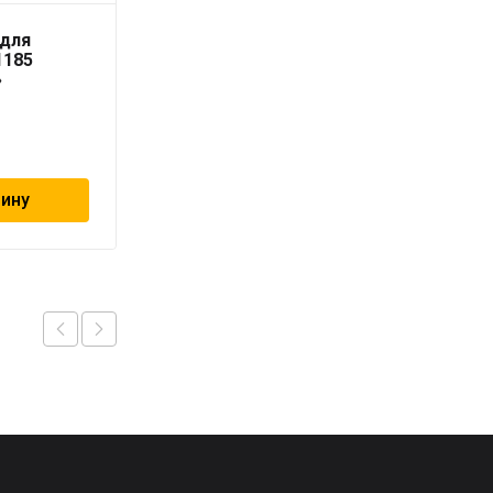
 для
Geschaften коллектор
1185
из нерж.ст. 2 выхода,
»
евроконус 3/4″ с
расходомерами
8 828
₽
зину
В корзину