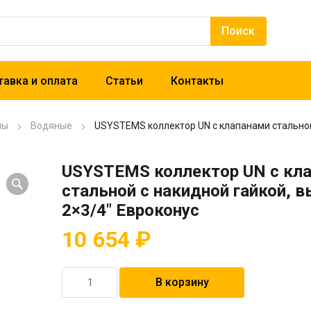
авка и оплата
Статьи
Контакты
лы
Водяные
USYSTEMS коллектор UN с клапанами стальной
USYSTEMS коллектор UN с кл
стальной с накидной гайкой, 
2×3/4″ Евроконус
10 654
₽
Количество
В корзину
товара
USYSTEMS