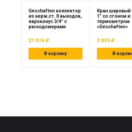
Geschaften коллектор
Кран шаровый 
из нерж.ст. 8 выходов,
1″ со сгоном и
евроконус 3/4″ с
термометром
расходомерами
«Geschaften»
21 076
₽
2 855
₽
В корзину
В корзи