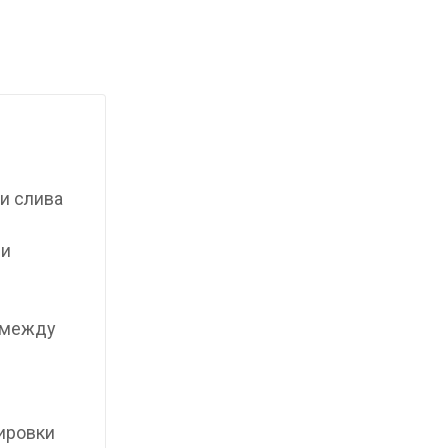
и слива
ли
 между
ировки