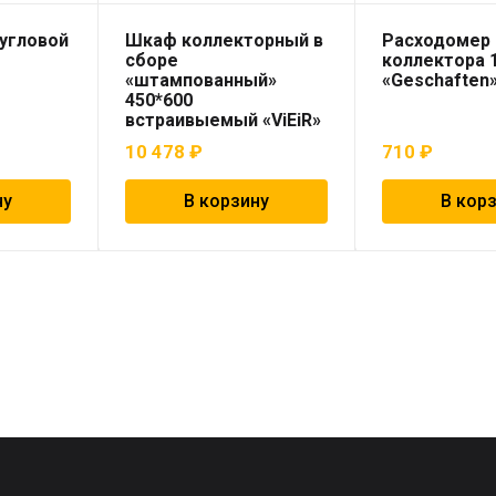
угловой
Шкаф коллекторный в
Расходомер
сборе
коллектора 
«штампованный»
«Geschaften
450*600
встраивыемый «ViEiR»
10 478
₽
710
₽
ну
В корзину
В кор