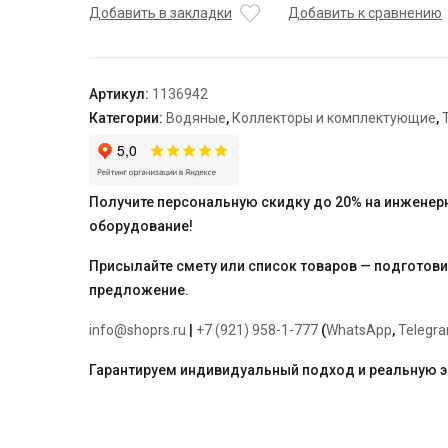
коллектор
Добавить в закладки
Добавить к сравнению
UN
с
клапанами
Артикул:
1136942
стальной
Категории:
Водяные
,
Коллекторы и комплектующие
,
с
накидной
гайкой,
выходы
Получите персональную скидку до 20% на инженер
2x3/4"
оборудование!
Евроконус
Присылайте смету или список товаров — подготов
предложение.
info@shoprs.ru
|
+7 (921) 958-1-777
(
WhatsApp
,
Telegr
Гарантируем индивидуальный подход и реальную 