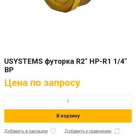
USYSTEMS футорка R2″ НР-R1 1/4″
ВР
Цена по запросу
Количество
товара
USYSTEMS
В корзину
футорка
R2"
НР-
Добавить в закладки
Добавить к сравнению