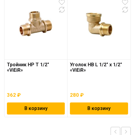
Тройник НР T 1/2″
Уголок НВ L 1/2″ х 1/2″
«ViEiR»
«ViEiR»
362
₽
280
₽
В корзину
В корзину