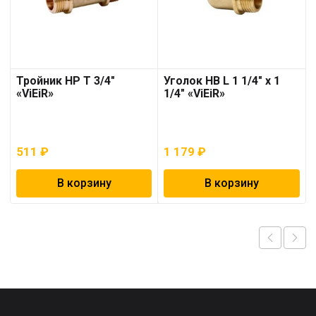
Тройник НР T 3/4″
Уголок НВ L 1 1/4″ х 1
«ViEiR»
1/4″ «ViEiR»
511
₽
1 179
₽
В корзину
В корзину