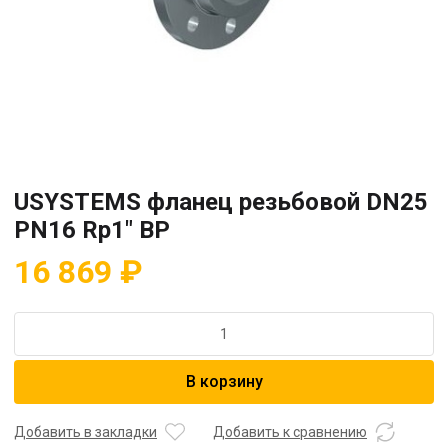
USYSTEMS фланец резьбовой DN25
PN16 Rp1″ ВР
16 869
₽
Количество
товара
USYSTEMS
В корзину
фланец
резьбовой
DN25
Добавить в закладки
Добавить к сравнению