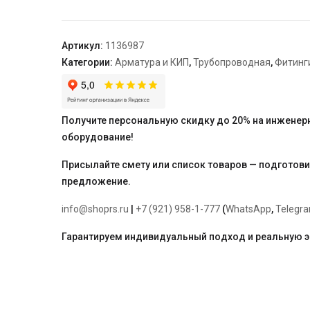
резьбовой
DN100
PN16
Артикул:
1136987
Rp4"
Категории:
Арматура и КИП
,
Трубопроводная
,
Фитинг
ВР
Получите персональную скидку до 20% на инженер
оборудование!
Присылайте смету или список товаров — подготов
предложение.
info@shoprs.ru
|
+7 (921) 958-1-777
(
WhatsApp
,
Telegr
Гарантируем индивидуальный подход и реальную 