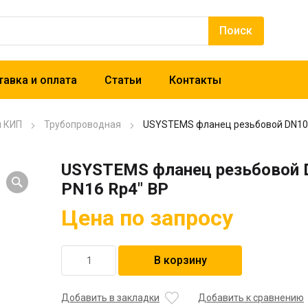
авка и оплата
Статьи
Контакты
и КИП
Трубопроводная
USYSTEMS фланец резьбовой DN100
USYSTEMS фланец резьбовой 
PN16 Rp4″ ВР
Цена по запросу
Количество
В корзину
товара
USYSTEMS
фланец
Добавить в закладки
Добавить к сравнению