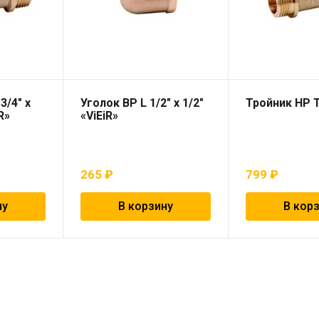
3/4″ х
Уголок ВР L 1/2″ х 1/2″
Тройник НР T
iR»
«ViEiR»
265
₽
799
₽
ну
В корзину
В кор