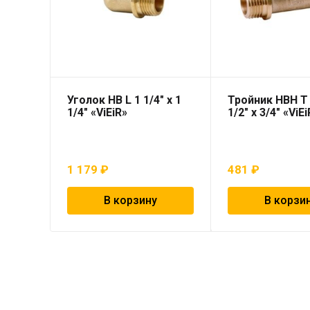
Уголок НВ L 1 1/4″ х 1
Тройник НВН T 
1/4″ «ViEiR»
1/2″ х 3/4″ «ViE
1 179
₽
481
₽
В корзину
В корзи