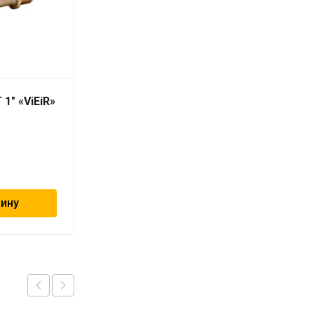
 1″ «ViEiR»
Тройник НР T 1/2″
«ViEiR»
362
₽
зину
В корзину