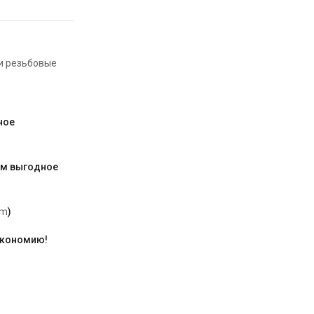
и резьбовые
ное
им выгодное
am
)
экономию!