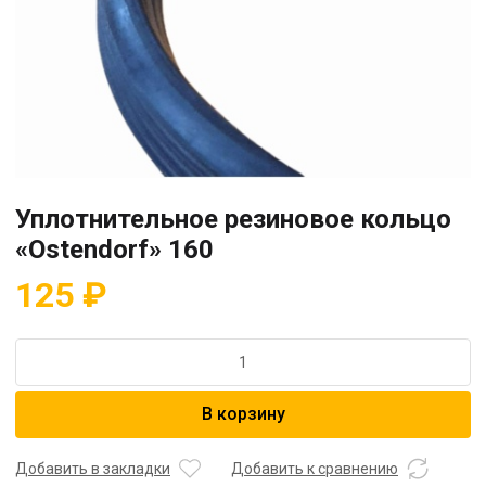
Уплотнительное резиновое кольцо
«Ostendorf» 160
125
₽
Количество
товара
Уплотнительное
В корзину
резиновое
кольцо
"Ostendorf"
Добавить в закладки
Добавить к сравнению