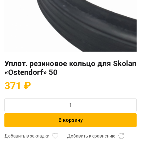
Уплот. резиновое кольцо для Skolan
«Ostendorf» 50
371
₽
Количество
товара
Уплот.
В корзину
резиновое
кольцо
для
Добавить в закладки
Добавить к сравнению