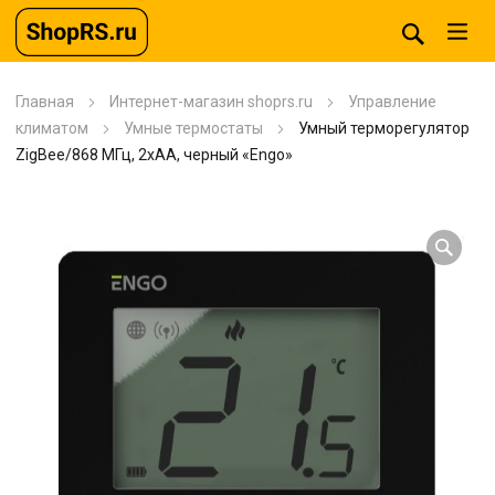
Главная
Интернет-магазин shoprs.ru
Управление
климатом
Умные термостаты
Умный терморегулятор
ZigBee/868 МГц, 2хАА, черный «Engo»