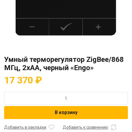
Умный терморегулятор ZigBee/868
МГц, 2хАА, черный «Engo»
17 370
₽
Количество
товара
Умный
В корзину
терморегулятор
ZigBee/868
МГц,
Добавить в закладки
Добавить к сравнению